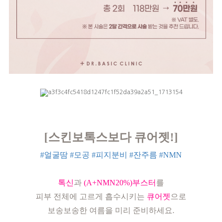
[스킨보톡스보다
큐어젯!]
#얼굴땀
#모공
#피지분비
#잔주름
#NMN
톡신
과
(A+NMN20%)부스터
를
피부 전체에 고르게 흡수시키는
큐어젯
으로
보송보송한 여름을 미리 준비하세요.